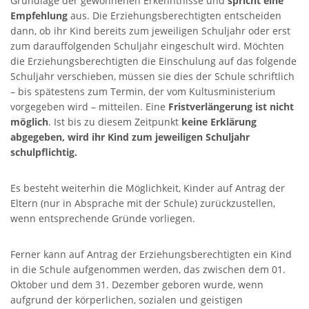
Grundlage der gewonnenen Erkenntnisse und
spricht eine
Empfehlung
aus. Die Erziehungsberechtigten entscheiden
SCHULHAUS UNNERSDORF
dann, ob ihr Kind bereits zum jeweiligen Schuljahr oder erst
zum darauffolgenden Schuljahr eingeschult wird. Möchten
die Erziehungsberechtigten die Einschulung auf das folgende
Weinbergstr. 18,
Schuljahr verschieben, müssen sie dies der Schule schriftlich
96231 Bad Staffelstein - Unnersdorf
– bis spätestens zum Termin, der vom Kultusministerium
vorgegeben wird – mitteilen. Eine
Fristverlängerung ist nicht
Tel 09573 - 340 104
möglich
. Ist bis zu diesem Zeitpunkt
keine Erklärung
Fax 09573 - 340 103
abgegeben, wird ihr Kind zum jeweiligen Schuljahr
schulpflichtig.
SCHULHAUS FRAUENDORF
Es besteht weiterhin die Möglichkeit, Kinder auf Antrag der
Eltern (nur in Absprache mit der Schule) zurückzustellen,
wenn entsprechende Gründe vorliegen.
Frauendorf 31,
96231 Bad Staffelstein-Frauendorf
Tel 09573 - 6586
Ferner kann auf Antrag der Erziehungsberechtigten ein Kind
Fax 09573 – 8990137
in die Schule aufgenommen werden, das zwischen dem 01.
Oktober und dem 31. Dezember geboren wurde, wenn
aufgrund der körperlichen, sozialen und geistigen
SCHULHAUS UETZING