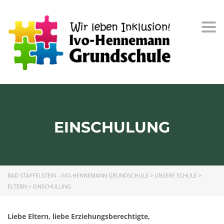
Togg
navi
EINSCHULUNG
BAD STAFFELSTEIN - IVO-HENNEMANN GRUNDSCHULE
>
UNSERE SCHULE
>
ELTERN
>
EINSCHULUNG
Liebe Eltern, liebe Erziehungsberechtigte,