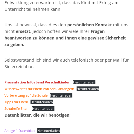
Entwicklung zu erwarten ist, dass das Kind mit Erfolg am
Unterricht teilnehmen kann.
Stublanger Str. 4,
96231 Bad Staffelstein-Uetzing
Uns ist bewusst, dass dies den
persönlichen Kontakt
mit uns
Tel 09573 - 5380
nicht
ersetzt,
jedoch hoffen wir viele Ihrer
Fragen
Fax 09573 – 340283
beantworten zu können und Ihnen eine gewisse Sicherheit
zu geben.
SCHULHAUS GRUNDFELD
Selbstverständlich sind wir auch telefonisch oder per Mail für
Sie erreichbar.
Hauptverwaltung:
Präsentation Infoabend Vorschulkinder
Herunterladen
Dorfstr. 2,
Wissenswertes für Eltern von Schulanfängern
Herunterladen
96231 Bad Staffelstein-Grundfeld
Vorbereitung auf die Schule
Tel 09573 – 4459 od.
Herunterladen
Tel 09571 – 2082
Tipps für Eltern
Herunterladen
Fax 09571 – 755870
Schulreife Eltern
Herunterladen
Datenblätter, die wir benötigen:
Sekretariat
Anlage 1 Datenblatt
Herunterladen