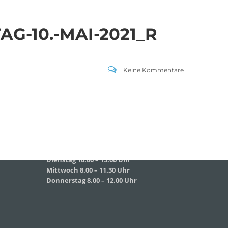
SCHULHAUS GRUNDFELD
G-10.-MAI-2021_R
Hauptverwaltung:
Dorfstr. 2,
Keine Kommentare
96231 Bad Staffelstein-Grundfeld
Tel 09573 – 4459 od.
Tel 09571 – 2082
Fax 09571 – 755870
Sekretariat
Montag 8.00 – 12.00 Uhr
Dienstag 10.00 – 13.00 Uhr
Mittwoch 8.00 – 11.30 Uhr
Donnerstag 8.00 – 12.00 Uhr