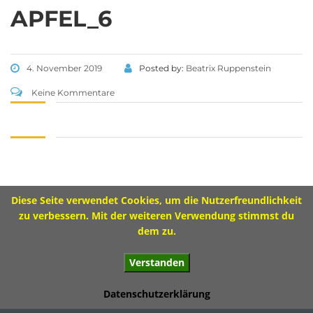
Tel 09573 – 4459 od.
APFEL_6
Tel 09571 – 2082
Fax 09571 – 755870
Sekretariat
4. November 2019
Posted by:
Beatrix Ruppenstein
Montag 8.00 – 12.00 Uhr
Keine Kommentare
Dienstag 10.00 – 13.00 Uhr
Mittwoch 8.00 – 11.30 Uhr
Donnerstag 8.00 – 12.00 Uhr
Diese Seite verwendet Cookies, um die Nutzerfreundlichkeit
Impressum
zu verbessern. Mit der weiteren Verwendung stimmst du
dem zu.
Verstanden
© 2017 Ivo-Hennemann-Grundschule Bad Staffelstein
Datenschutzerklärung