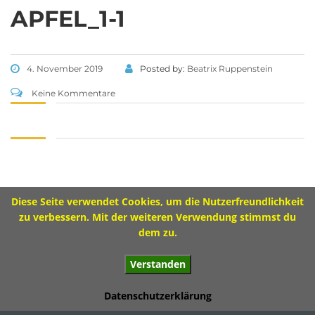
Tel 09573 – 4459 od.
APFEL_1-1
Tel 09571 – 2082
Fax 09571 – 755870
Sekretariat
4. November 2019
Posted by:
Beatrix Ruppenstein
Montag 8.00 – 12.00 Uhr
Keine Kommentare
Dienstag 10.00 – 13.00 Uhr
Mittwoch 8.00 – 11.30 Uhr
Donnerstag 8.00 – 12.00 Uhr
Diese Seite verwendet Cookies, um die Nutzerfreundlichkeit
Impressum
zu verbessern. Mit der weiteren Verwendung stimmst du
dem zu.
Verstanden
© 2017 Ivo-Hennemann-Grundschule Bad Staffelstein
Datenschutzerklärung