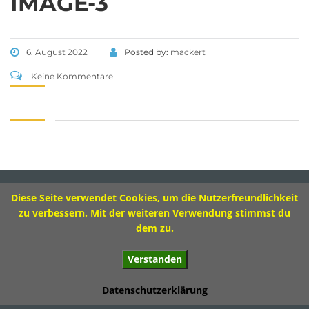
IMAGE-3
Tel 09573 – 4459 od.
Tel 09571 – 2082
Fax 09571 – 755870
6. August 2022
Posted by:
mackert
Sekretariat
Keine Kommentare
Montag 8.00 – 12.00 Uhr
Dienstag 10.00 – 13.00 Uhr
Mittwoch 8.00 – 11.30 Uhr
Donnerstag 8.00 – 12.00 Uhr
Diese Seite verwendet Cookies, um die Nutzerfreundlichkeit
Impressum
zu verbessern. Mit der weiteren Verwendung stimmst du
dem zu.
Verstanden
© 2017 Ivo-Hennemann-Grundschule Bad Staffelstein
Datenschutzerklärung