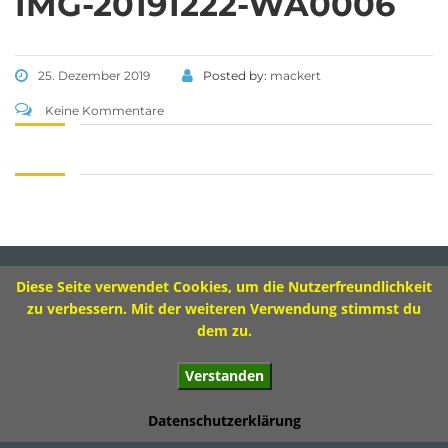
IMG-20191222-WA0006
Tel 09573 – 4459 od.
Tel 09571 – 2082
Fax 09571 – 755870
25. Dezember 2019
Posted by:
mackert
Sekretariat
Keine Kommentare
Montag 8.00 – 12.00 Uhr
Dienstag 10.00 – 13.00 Uhr
Mittwoch 8.00 – 11.30 Uhr
Donnerstag 8.00 – 12.00 Uhr
Diese Seite verwendet Cookies, um die Nutzerfreundlichkeit
Impressum
zu verbessern. Mit der weiteren Verwendung stimmst du
dem zu.
Verstanden
© 2017 Ivo-Hennemann-Grundschule Bad Staffelstein
Datenschutzerklärung