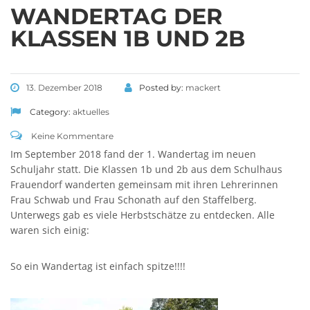
WANDERTAG DER
KLASSEN 1B UND 2B
13. Dezember 2018
Posted by:
mackert
Category:
aktuelles
SCHULHAUS UNNERSDORF
Keine Kommentare
Im September 2018 fand der 1. Wandertag im neuen
Schuljahr statt. Die Klassen 1b und 2b aus dem Schulhaus
Weinbergstr. 18,
Frauendorf wanderten gemeinsam mit ihren Lehrerinnen
96231 Bad Staffelstein - Unnersdorf
Frau Schwab und Frau Schonath auf den Staffelberg.
Unterwegs gab es viele Herbstschätze zu entdecken. Alle
Tel 09573 - 340 104
waren sich einig:
Fax 09573 - 340 103
So ein Wandertag ist einfach spitze!!!!
SCHULHAUS FRAUENDORF