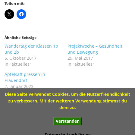
96231 Bad Staffelstein-Grundfeld
Teilen mit:
Tel 09573 – 4459 od.
Tel 09571 – 2082
Fax 09571 – 755870
Sekretariat
Ähnliche Beiträge
Wandertag der Klassen 1b
Projektwoche – Gesundheit
Montag 8.00 – 12.00 Uhr
und 2b
und Bewegung
Dienstag 10.00 – 13.00 Uhr
6. Oktober 2017
29. Mai 2017
Mittwoch 8.00 – 11.30 Uhr
In "aktuelles"
In "aktuelles"
Donnerstag 8.00 – 12.00 Uhr
Apfelsaft pressen in
Frauendorf
2. Januar 2023
In "aktuelles"
Diese Seite verwendet Cookies, um die Nutzerfreundlichkeit
Impressum
zu verbessern. Mit der weiteren Verwendung stimmst du
dem zu.
Verstanden
© 2017 Ivo-Hennemann-Grundschule Bad Staffelstein
Datenschutzerklärung