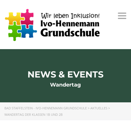
Togg
navi
NEWS & EVENTS
Wandertag
BAD STAFFELSTEIN - IVO-HENNEMANN GRUNDSCHULE
>
AKTUELLES
>
WANDERTAG DER KLASSEN 1B UND 2B