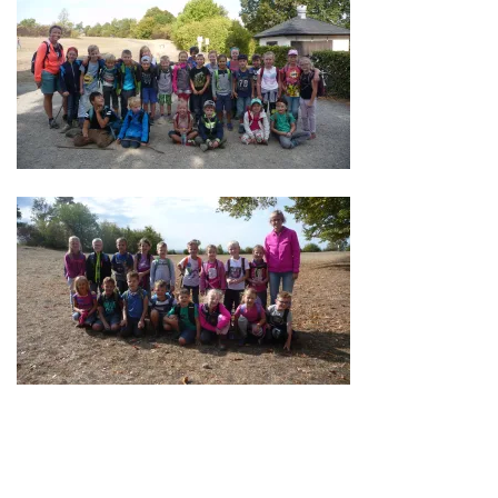
Frauendorf 31,
96231 Bad Staffelstein-Frauendorf
Tel 09573 - 6586
Fax 09573 – 8990137
SCHULHAUS UETZING
Stublanger Str. 4,
96231 Bad Staffelstein-Uetzing
Tel 09573 - 5380
Fax 09573 – 340283
SCHULHAUS GRUNDFELD
Hauptverwaltung:
Dorfstr. 2,