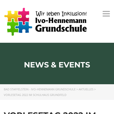
Togg
navi
NEWS & EVENTS
BAD STAFFELSTEIN - IVO-HENNEMANN GRUNDSCHULE
>
AKTUELLES
>
VORLESETAG 2022 IM SCHULHAUS GRUNDFELD