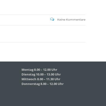
SCHULHAUS GRUNDFELD
Hauptverwaltung:
Keine Kommentare
Dorfstr. 2,
96231 Bad Staffelstein-Grundfeld
Tel 09573 – 4459 od.
Tel 09571 – 2082
Fax 09571 – 755870
Sekretariat
Montag 8.00 – 12.00 Uhr
Dienstag 10.00 – 13.00 Uhr
Mittwoch 8.00 – 11.30 Uhr
Donnerstag 8.00 – 12.00 Uhr