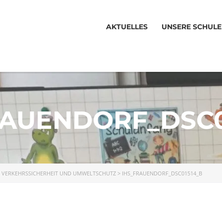
AKTUELLES
UNSERE SCHULE
RAUENDORF_DSC0
>
VERKEHRSSICHERHEIT UND UMWELTSCHUTZ
>
IHS_FRAUENDORF_DSC01514_B