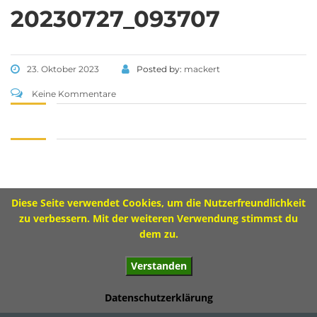
Tel 09573 – 4459 od.
20230727_093707
Tel 09571 – 2082
Fax 09571 – 755870
Sekretariat
23. Oktober 2023
Posted by:
mackert
Montag 8.00 – 12.00 Uhr
Keine Kommentare
Dienstag 10.00 – 13.00 Uhr
Mittwoch 8.00 – 11.30 Uhr
Donnerstag 8.00 – 12.00 Uhr
Diese Seite verwendet Cookies, um die Nutzerfreundlichkeit
Impressum
zu verbessern. Mit der weiteren Verwendung stimmst du
dem zu.
Verstanden
© 2017 Ivo-Hennemann-Grundschule Bad Staffelstein
Datenschutzerklärung