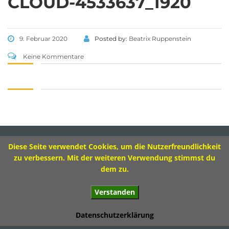
CLOUD-4533637_1920
Tel 09573 – 4459 od.
Tel 09571 – 2082
Fax 09571 – 755870
9. Februar 2020
Posted by:
Beatrix Ruppenstein
Sekretariat
Keine Kommentare
Montag 8.00 – 12.00 Uhr
Dienstag 10.00 – 13.00 Uhr
Mittwoch 8.00 – 11.30 Uhr
Donnerstag 8.00 – 12.00 Uhr
Diese Seite verwendet Cookies, um die Nutzerfreundlichkeit
Impressum
zu verbessern. Mit der weiteren Verwendung stimmst du
dem zu.
Verstanden
© 2017 Ivo-Hennemann-Grundschule Bad Staffelstein
Datenschutzerklärung