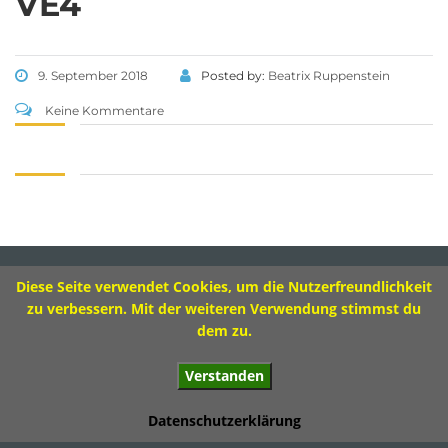
VE4
Tel 09573 – 4459 od.
Tel 09571 – 2082
Fax 09571 – 755870
9. September 2018
Posted by:
Beatrix Ruppenstein
Sekretariat
Keine Kommentare
Montag 8.00 – 12.00 Uhr
Dienstag 10.00 – 13.00 Uhr
Mittwoch 8.00 – 11.30 Uhr
Donnerstag 8.00 – 12.00 Uhr
Diese Seite verwendet Cookies, um die Nutzerfreundlichkeit
Impressum
zu verbessern. Mit der weiteren Verwendung stimmst du
dem zu.
Verstanden
© 2017 Ivo-Hennemann-Grundschule Bad Staffelstein
Datenschutzerklärung