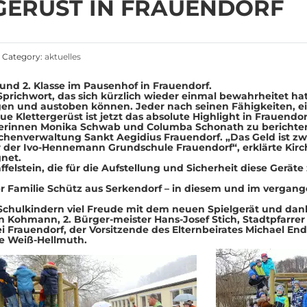
GERÜST IN FRAUENDORF
Category:
aktuelles
 und 2. Klasse im Pausenhof in Frauendorf.
 Sprichwort, das sich kürzlich wieder einmal bewahrheitet ha
wegen und austoben können. Jeder nach seinen Fähigkeiten
e Klettergerüst ist jetzt das absolute Highlight in Frauend
ehrerinnen Monika Schwab und Columba Schonath zu berichte
irchenverwaltung Sankt Aegidius Frauendorf. „Das Geld ist 
r der Ivo-Hennemann Grundschule Frauendorf“, erklärte Kir
gnet.
lstein, die für die Aufstellung und Sicherheit diese Geräte z
amilie Schütz aus Serkendorf – in diesem und im vergangen
hulkindern viel Freude mit dem neuen Spielgerät und dan
Kohmann, 2. Bürger-meister Hans-Josef Stich, Stadtpfarrer
 Frauendorf, der Vorsitzende des Elternbeirates Michael En
te Weiß-Hellmuth.