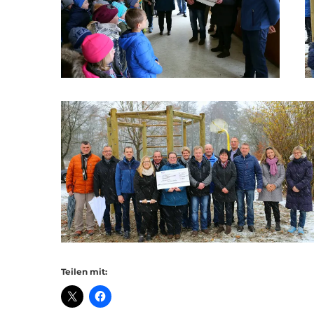
SCHULHAUS UNNERSDORF
SCHU
Frauendo
Weinbergstr. 18,
96231 Bad
96231 Bad Staffelstein - Unnersdorf
Tel 09573 
Fax 09573
Tel 09573 - 340 104
Fax 09573 - 340 103
Teilen mit: