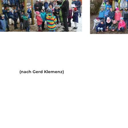
LHAUS FRAUENDORF
SCHULHAUS UETZING
(nach Gerd Klemenz)
rf 31,
Stublanger Str. 4,
 Staffelstein-Frauendorf
96231 Bad Staffelstein-Uetzing
- 6586
Tel 09573 - 5380
 – 8990137
Fax 09573 – 340283