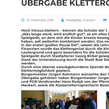
ÜBERGABE KLETTER
16. Dezember 2018
Posted by:
mackert
Hoch hinaus klettern – können die Schüler der 1.
„Was lange werd, wird endlich gut“, so ein altes
Spielgerät, an dem sich die Kinder kreativ be
haben, soll weiterhin kombiniert werden. Das neu
in der ersten großen Pause frei“, wissen die L
Finanziert wurde das Klettergerüst durch die K
Lautergrund und ganz besonders für die Schüle
Spielgerät durch Stadtpfarrer Georg Birkel gese
Dank der Unterstützung durch die Stadt Bad Staffe
werden.
Durch eine ebenso zweckgebundene Spende der F
Klettermöglichkeit geplant.
Bürgermeister Jürgen Kohmann wünschte den Sc
Übergabe gehörten neben Bürgermeister Jürgen 
und PGR-Vorsitzender Hans Rudyk von der Pfarrei
Mackert, sowie die Klassenelternsprecherin Bea