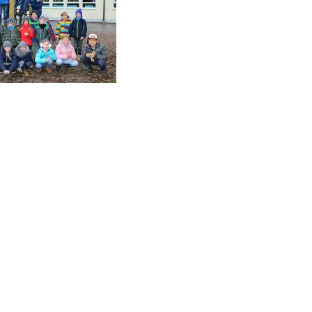
SCHULHAUS GRUNDFELD
Hauptverwaltung:
Dorfstr. 2,
96231 Bad Staffelstein-Grundfeld
Tel 09573 – 4459 od.
Tel 09571 – 2082
Fax 09571 – 755870
Sekretariat