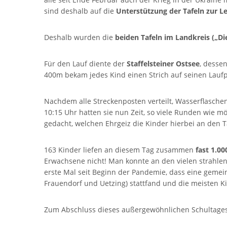
sind deshalb auf die
Unterstützung der Tafeln zur 
Deshalb wurden die
beiden Tafeln im Landkreis („Die
Für den Lauf diente der
Staffelsteiner Ostsee
, desse
400m bekam jedes Kind einen Strich auf seinen Laufp
Nachdem alle Streckenposten verteilt, Wasserflasche
10:15 Uhr hatten sie nun Zeit, so viele Runden wie m
gedacht, welchen Ehrgeiz die Kinder hierbei an den T
163 Kinder liefen an diesem Tag zusammen
fast 1.00
Erwachsene nicht! Man konnte an den vielen strahlen
erste Mal seit Beginn der Pandemie, dass eine gemei
Frauendorf und Uetzing) stattfand und die meisten Kin
Zum Abschluss dieses außergewöhnlichen Schultages 