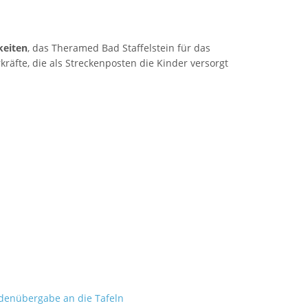
keiten
, das Theramed Bad Staffelstein für das
kräfte, die als Streckenposten die Kinder versorgt
SCHULHAUS GRUNDFELD
Hauptverwaltung:
Dorfstr. 2,
96231 Bad Staffelstein-Grundfeld
Tel 09573 – 4459 od.
Tel 09571 – 2082
Fax 09571 – 755870
Sekretariat
Montag 8.00 – 12.00 Uhr
Dienstag 10.00 – 13.00 Uhr
denübergabe an die Tafeln