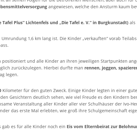
Lebensmittelversorgung
angewiesen, welche den Ansturm kaum be
 Tafel Plus“ Lichtenfels und „Die Tafel e. V.“ in Burgkunstadt)
als
n Umrundung 1,6 km lang ist. Die Kinder „verkauften“ vorab Teilab
ass.
n positioniert und alle Kinder an ihren jeweiligen Startpunkten 
öglich zurückzulegen. Hierbei durfte man
rennen, joggen, spazier
ag legen.
0
Kilometer für den guten Zweck. Einige Kinder legten in einer gut
den Gesichtern deutlich sehen, wie viel Freude es den Kindern be
nsame Veranstaltung aller Kinder aller vier Schulhäuser der Ivo
der das erste Mal erlebten, wie groß ihre Schulgemeinschaft eigen
gab es für alle Kinder noch ein
Eis vom Elternbeirat zur Belohnu