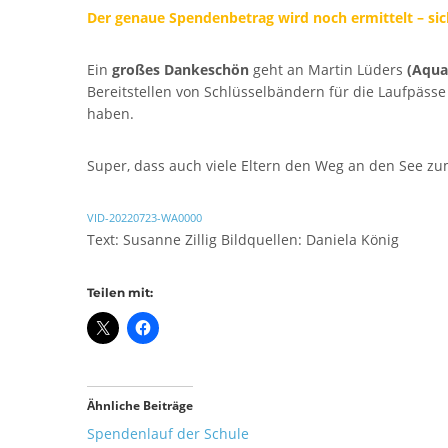
Der genaue Spendenbetrag wird noch ermittelt – siche
Ein
großes Dankeschön
geht an Martin Lüders
(Aqua
Bereitstellen von Schlüsselbändern für die Laufpässe 
haben.
SCHULHAUS UNNERSDORF
SCHU
Super, dass auch viele Eltern den Weg an den See z
Frauendo
Weinbergstr. 18,
96231 Bad
VID-20220723-WA0000
96231 Bad Staffelstein - Unnersdorf
Tel 09573 
Text: Susanne Zillig Bildquellen: Daniela König
Fax 09573
Tel 09573 - 340 104
Fax 09573 - 340 103
Teilen mit:
Ähnliche Beiträge
Spendenlauf der Schule