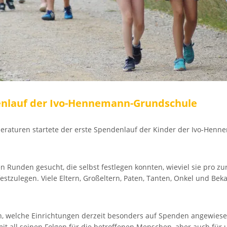
denlauf der Ivo-Hennemann-Grundschule
mperaturen startete der erste Spendenlauf der Kinder der Ivo-H
n Runden gesucht, die selbst festlegen konnten, wieviel sie pro z
stzulegen. Viele Eltern, Großeltern, Paten, Tanten, Onkel und Be
n, welche Einrichtungen derzeit besonders auf Spenden angewies
e mit all seinen Folgen für die betroffenen Menschen, aber auch f