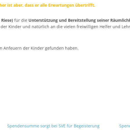
r ist aber, dass er alle Erwartungen übertrifft.
 Riese)
für die
Unterstützung und Bereitstellung seiner Räumlich
der Kinder und natürlich an die vielen freiwilligen Helfer und Lehr
LHAUS FRAUENDORF
SCHULHAUS UETZING
um Anfeuern der Kinder gefunden haben.
rf 31,
Stublanger Str. 4,
 Staffelstein-Frauendorf
96231 Bad Staffelstein-Uetzing
- 6586
Tel 09573 - 5380
 – 8990137
Fax 09573 – 340283
Spendensumme sorgt bei SVE für Begeisterung
Spen