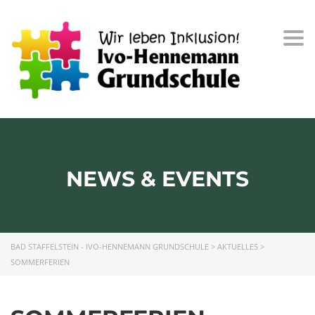
Togg
navi
NEWS & EVENTS
BAD STAFFELSTEIN - IVO-HENNEMANN GRUNDSCHULE
>
AKTUELLES
>
SOMMERFERIEN