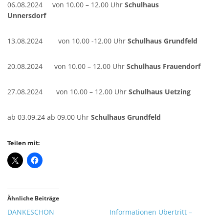
06.08.2024 von 10.00 – 12.00 Uhr
Schulhaus
Unnersdorf
Stublanger Str. 4,
96231 Bad Staffelstein-Uetzing
Tel 09573 - 5380
13.08.2024 von 10.00 -12.00 Uhr
Schulhaus Grundfeld
Fax 09573 – 340283
20.08.2024 von 10.00 – 12.00 Uhr
Schulhaus Frauendorf
SCHULHAUS GRUNDFELD
27.08.2024 von 10.00 – 12.00 Uhr
Schulhaus Uetzing
Hauptverwaltung:
ab 03.09.24 ab 09.00 Uhr
Schulhaus Grundfeld
Dorfstr. 2,
96231 Bad Staffelstein-Grundfeld
Teilen mit:
Tel 09573 – 4459 od.
Tel 09571 – 2082
Fax 09571 – 755870
Sekretariat
Ähnliche Beiträge
DANKESCHÖN
Informationen Übertritt –
Montag 8.00 – 12.00 Uhr