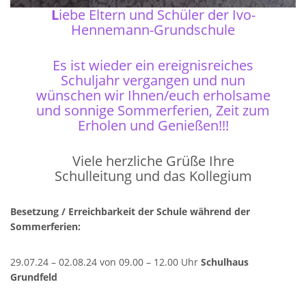
L
iebe Eltern und Schüler der Ivo-
SCHULHAUS UNNERSDORF
Hennemann-Grundschule
Weinbergstr. 18,
Es ist wieder ein ereignisreiches
96231 Bad Staffelstein - Unnersdorf
Schuljahr vergangen und nun
wünschen wir Ihnen/euch erholsame
Tel 09573 - 340 104
und sonnige Sommerferien, Zeit zum
Fax 09573 - 340 103
Erholen und Genießen!!!
Viele herzliche Grüße Ihre
SCHULHAUS FRAUENDORF
Schulleitung und das Kollegium
Frauendorf 31,
Besetzung / Erreichbarkeit der Schule während der
96231 Bad Staffelstein-Frauendorf
Sommerferien:
Tel 09573 - 6586
Fax 09573 – 8990137
29.07.24 – 02.08.24 von 09.00 – 12.00 Uhr
Schulhaus
Grundfeld
SCHULHAUS UETZING