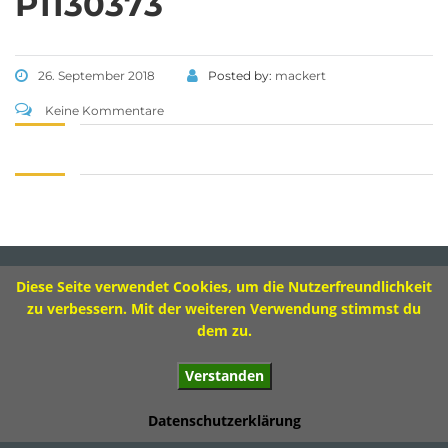
P1130373
Tel 09573 – 4459 od.
Tel 09571 – 2082
Fax 09571 – 755870
26. September 2018
Posted by:
mackert
Sekretariat
Keine Kommentare
Montag 8.00 – 12.00 Uhr
Dienstag 10.00 – 13.00 Uhr
Mittwoch 8.00 – 11.30 Uhr
Donnerstag 8.00 – 12.00 Uhr
Diese Seite verwendet Cookies, um die Nutzerfreundlichkeit
Impressum
zu verbessern. Mit der weiteren Verwendung stimmst du
dem zu.
Verstanden
© 2017 Ivo-Hennemann-Grundschule Bad Staffelstein
Datenschutzerklärung