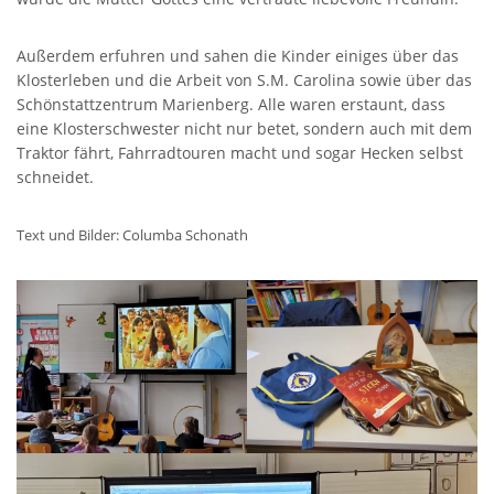
SCHULHAUS UNNERSDORF
Außerdem erfuhren und sahen die Kinder einiges über das
Klosterleben und die Arbeit von S.M. Carolina sowie über das
Weinbergstr. 18,
Schönstattzentrum Marienberg. Alle waren erstaunt, dass
96231 Bad Staffelstein - Unnersdorf
eine Klosterschwester nicht nur betet, sondern auch mit dem
Traktor fährt, Fahrradtouren macht und sogar Hecken selbst
Tel 09573 - 340 104
schneidet.
Fax 09573 - 340 103
Text und Bilder: Columba Schonath
SCHULHAUS FRAUENDORF
Frauendorf 31,
96231 Bad Staffelstein-Frauendorf
Tel 09573 - 6586
Fax 09573 – 8990137
SCHULHAUS UETZING