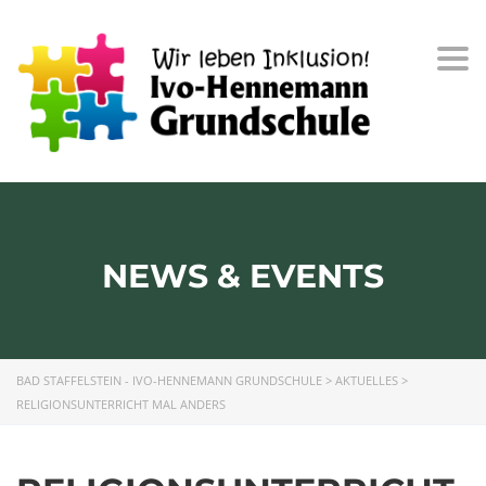
Togg
navi
NEWS & EVENTS
BAD STAFFELSTEIN - IVO-HENNEMANN GRUNDSCHULE
>
AKTUELLES
>
RELIGIONSUNTERRICHT MAL ANDERS