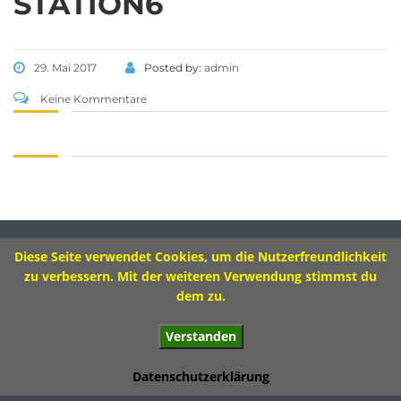
STATION6
Tel 09573 – 4459 od.
Tel 09571 – 2082
Fax 09571 – 755870
29. Mai 2017
Posted by:
admin
Sekretariat
Keine Kommentare
Montag 8.00 – 12.00 Uhr
Dienstag 10.00 – 13.00 Uhr
Mittwoch 8.00 – 11.30 Uhr
Donnerstag 8.00 – 12.00 Uhr
Diese Seite verwendet Cookies, um die Nutzerfreundlichkeit
Impressum
zu verbessern. Mit der weiteren Verwendung stimmst du
dem zu.
Verstanden
© 2017 Ivo-Hennemann-Grundschule Bad Staffelstein
Datenschutzerklärung