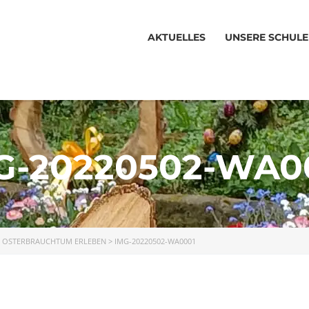
AKTUELLES
UNSERE SCHULE
G-20220502-WA0
>
OSTERBRAUCHTUM ERLEBEN
>
IMG-20220502-WA0001