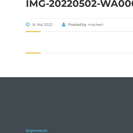
IMG-20220502-WA00
SCHULHAUS UNNERSDORF
SCHU
Frauendo
Weinbergstr. 18,
8. Mai 2022
Posted by:
mackert
96231 Bad
96231 Bad Staffelstein - Unnersdorf
Tel 09573 
Fax 09573
Tel 09573 - 340 104
Fax 09573 - 340 103
Impressum