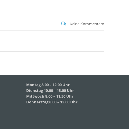
SCHULHAUS GRUNDFELD
Hauptverwaltung:
Keine Kommentare
Dorfstr. 2,
96231 Bad Staffelstein-Grundfeld
Tel 09573 – 4459 od.
Tel 09571 – 2082
Fax 09571 – 755870
Sekretariat
Montag 8.00 – 12.00 Uhr
Dienstag 10.00 – 13.00 Uhr
Mittwoch 8.00 – 11.30 Uhr
Donnerstag 8.00 – 12.00 Uhr