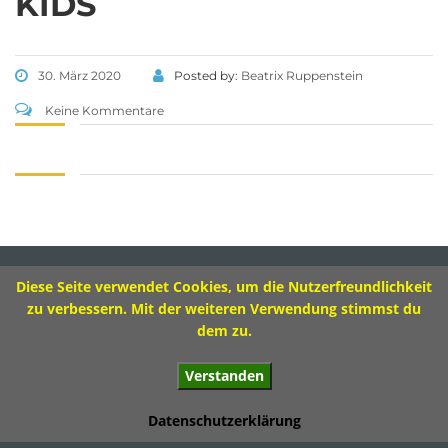
KIDS
Tel 09573 – 4459 od.
Tel 09571 – 2082
Fax 09571 – 755870
30. März 2020
Posted by:
Beatrix Ruppenstein
Sekretariat
Keine Kommentare
Montag 8.00 – 12.00 Uhr
Dienstag 10.00 – 13.00 Uhr
Mittwoch 8.00 – 11.30 Uhr
Donnerstag 8.00 – 12.00 Uhr
Diese Seite verwendet Cookies, um die Nutzerfreundlichkeit
Impressum
zu verbessern. Mit der weiteren Verwendung stimmst du
dem zu.
Verstanden
© 2017 Ivo-Hennemann-Grundschule Bad Staffelstein
Datenschutzerklärung