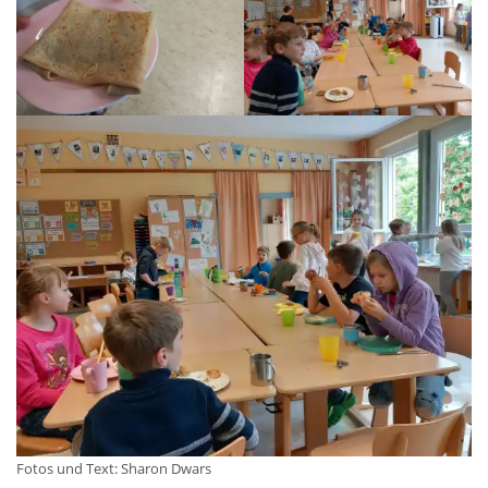
SCHULHAUS FRAUENDORF
Frauendorf 31,
96231 Bad Staffelstein-Frauendorf
Tel 09573 - 6586
Fax 09573 – 8990137
SCHULHAUS UETZING
Stublanger Str. 4,
96231 Bad Staffelstein-Uetzing
Tel 09573 - 5380
Fax 09573 – 340283
SCHULHAUS GRUNDFELD
Fotos und Text: Sharon Dwars
Hauptverwaltung: