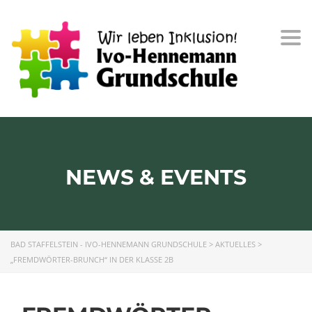
Togg
navi
NEWS & EVENTS
BAD STAFFELSTEIN - IVO-HENNEMANN GRUNDSCHULE
>
AKTUELLES
>
„FREMDWÖRTER-BRUNCH“ IN DER KLASSE 2B