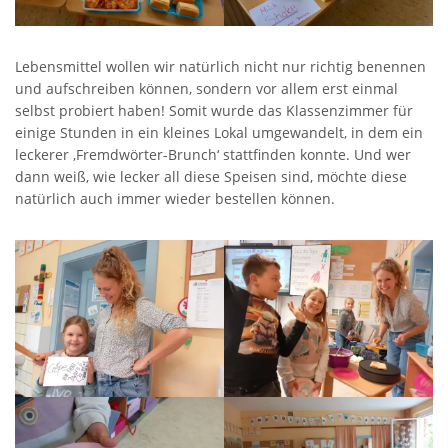
Lebensmittel wollen wir natürlich nicht nur richtig benennen
und aufschreiben können, sondern vor allem erst einmal
selbst probiert haben! Somit wurde das Klassenzimmer für
einige Stunden in ein kleines Lokal umgewandelt, in dem ein
leckerer ‚Fremdwörter-Brunch‘ stattfinden konnte. Und wer
dann weiß, wie lecker all diese Speisen sind, möchte diese
natürlich auch immer wieder bestellen können.
SCHULHAUS UNNERSDORF
Weinbergstr. 18,
96231 Bad Staffelstein - Unnersdorf
Tel 09573 - 340 104
Fax 09573 - 340 103