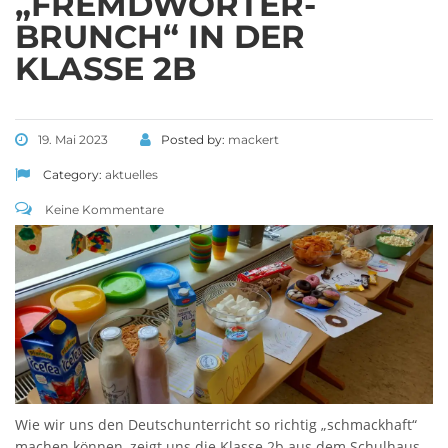
„FREMDWÖRTER-
BRUNCH“ IN DER
KLASSE 2B
19. Mai 2023
Posted by:
mackert
Category:
aktuelles
Keine Kommentare
Wie wir uns den Deutschunterricht so richtig „schmackhaft“
machen können, zeigt uns die Klasse 2b aus dem Schulhaus