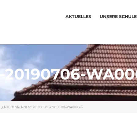
AKTUELLES
UNSERE SCHULE
-20190706-WA00
>
„ENTCHENRENNEN“ 2019
>
IMG-20190706-WA0003-5