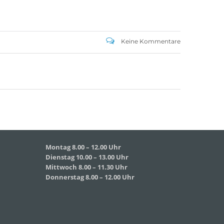
SCHULHAUS GRUNDFELD
Hauptverwaltung:
Keine Kommentare
Dorfstr. 2,
96231 Bad Staffelstein-Grundfeld
Tel 09573 – 4459 od.
Tel 09571 – 2082
Fax 09571 – 755870
Sekretariat
Montag 8.00 – 12.00 Uhr
Dienstag 10.00 – 13.00 Uhr
Mittwoch 8.00 – 11.30 Uhr
Donnerstag 8.00 – 12.00 Uhr