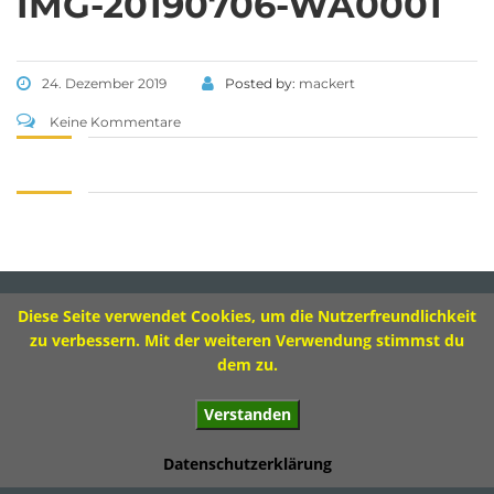
IMG-20190706-WA0001
Tel 09573 – 4459 od.
Tel 09571 – 2082
Fax 09571 – 755870
24. Dezember 2019
Posted by:
mackert
Sekretariat
Keine Kommentare
Montag 8.00 – 12.00 Uhr
Dienstag 10.00 – 13.00 Uhr
Mittwoch 8.00 – 11.30 Uhr
Donnerstag 8.00 – 12.00 Uhr
Diese Seite verwendet Cookies, um die Nutzerfreundlichkeit
Impressum
zu verbessern. Mit der weiteren Verwendung stimmst du
dem zu.
Verstanden
© 2017 Ivo-Hennemann-Grundschule Bad Staffelstein
Datenschutzerklärung