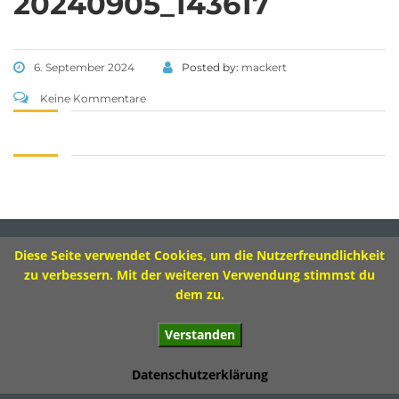
20240905_143617
Tel 09573 – 4459 od.
Tel 09571 – 2082
Fax 09571 – 755870
6. September 2024
Posted by:
mackert
Sekretariat
Keine Kommentare
Montag 8.00 – 12.00 Uhr
Dienstag 10.00 – 13.00 Uhr
Mittwoch 8.00 – 11.30 Uhr
Donnerstag 8.00 – 12.00 Uhr
Diese Seite verwendet Cookies, um die Nutzerfreundlichkeit
Impressum
zu verbessern. Mit der weiteren Verwendung stimmst du
dem zu.
Verstanden
© 2017 Ivo-Hennemann-Grundschule Bad Staffelstein
Datenschutzerklärung