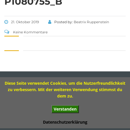
P1080755_B
Tel 09573 – 4459 od.
Tel 09571 – 2082
Fax 09571 – 755870
21. Oktober 2019
Posted by:
Beatrix Ruppenstein
Sekretariat
Keine Kommentare
Montag 8.00 – 12.00 Uhr
Dienstag 10.00 – 13.00 Uhr
Mittwoch 8.00 – 11.30 Uhr
Donnerstag 8.00 – 12.00 Uhr
Diese Seite verwendet Cookies, um die Nutzerfreundlichkeit
Impressum
zu verbessern. Mit der weiteren Verwendung stimmst du
dem zu.
Verstanden
© 2017 Ivo-Hennemann-Grundschule Bad Staffelstein
Datenschutzerklärung