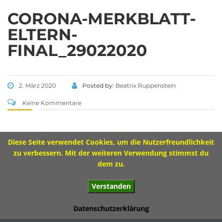
Tel 09573 – 4459 od.
Tel 09571 – 2082
CORONA-MERKBLATT-
Fax 09571 – 755870
ELTERN-
Sekretariat
FINAL_29022020
Montag 8.00 – 12.00 Uhr
Dienstag 10.00 – 13.00 Uhr
Mittwoch 8.00 – 11.30 Uhr
2. März 2020
Posted by:
Beatrix Ruppenstein
Donnerstag 8.00 – 12.00 Uhr
Keine Kommentare
Diese Seite verwendet Cookies, um die Nutzerfreundlichkeit
Impressum
zu verbessern. Mit der weiteren Verwendung stimmst du
dem zu.
Verstanden
© 2017 Ivo-Hennemann-Grundschule Bad Staffelstein
Datenschutzerklärung