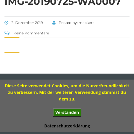
IMG-20190725-WA0007
Tel 09573 – 4459 od.
Tel 09571 – 2082
Fax 09571 – 755870
2. Dezember 2019
Posted by:
mackert
Sekretariat
Keine Kommentare
Montag 8.00 – 12.00 Uhr
Dienstag 10.00 – 13.00 Uhr
Mittwoch 8.00 – 11.30 Uhr
Donnerstag 8.00 – 12.00 Uhr
Diese Seite verwendet Cookies, um die Nutzerfreundlichkeit
Impressum
zu verbessern. Mit der weiteren Verwendung stimmst du
dem zu.
Verstanden
© 2017 Ivo-Hennemann-Grundschule Bad Staffelstein
Datenschutzerklärung