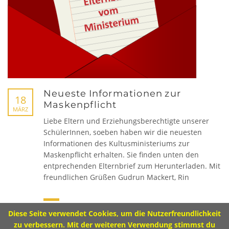
Hauptverwaltung:
Dorfstr. 2,
96231 Bad Staffelstein-Grundfeld
Tel 09573 – 4459 od.
Tel 09571 – 2082
Fax 09571 – 755870
Neueste Informationen zur
18
Maskenpflicht
Sekretariat
MÄRZ
Liebe Eltern und Erziehungsberechtigte unserer
SchülerInnen, soeben haben wir die neuesten
Montag 8.00 – 12.00 Uhr
Informationen des Kultusministeriums zur
Dienstag 10.00 – 13.00 Uhr
Mittwoch 8.00 – 11.30 Uhr
Maskenpflicht erhalten. Sie finden unten den
Donnerstag 8.00 – 12.00 Uhr
entprechenden Elternbrief zum Herunterladen. Mit
freundlichen Grüßen Gudrun Mackert, Rin
Diese Seite verwendet Cookies, um die Nutzerfreundlichkeit
Impressum
zu verbessern. Mit der weiteren Verwendung stimmst du