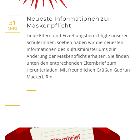
Neueste Informationen zur
31
SCHULHAUS FRAUENDORF
Maskenpflicht
MÄRZ
Liebe Eltern und Erziehungsberechtigte unserer
Frauendorf 31,
SchülerInnen, soeben haben wir die neuesten
96231 Bad Staffelstein-Frauendorf
Informationen des Kultusministeriums zur
Tel 09573 - 6586
Änderung der Maskenpflicht erhalten. Sie finden
Fax 09573 – 8990137
unten den entprechenden Elternbrief zum
Herunterladen. Mit freundlichen Grüßen Gudrun
Mackert, Rin
SCHULHAUS UETZING
Stublanger Str. 4,
96231 Bad Staffelstein-Uetzing
Tel 09573 - 5380
Fax 09573 – 340283
SCHULHAUS GRUNDFELD