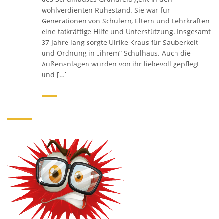
wohlverdienten Ruhestand. Sie war für
Generationen von Schülern, Eltern und Lehrkräften
eine tatkräftige Hilfe und Unterstützung. Insgesamt
37 Jahre lang sorgte Ulrike Kraus für Sauberkeit
und Ordnung in „ihrem“ Schulhaus. Auch die
Außenanlagen wurden von ihr liebevoll gepflegt
und […]
SCHULHAUS UNNERSDORF
Weinbergstr. 18,
96231 Bad Staffelstein - Unnersdorf
Tel 09573 - 340 104
Fax 09573 - 340 103