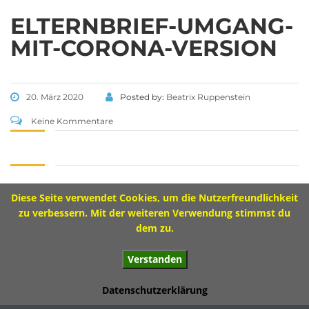
Tel 09573 – 4459 od.
Tel 09571 – 2082
ELTERNBRIEF-UMGANG-
Fax 09571 – 755870
MIT-CORONA-VERSION
Sekretariat
Montag 8.00 – 12.00 Uhr
20. März 2020
Posted by:
Beatrix Ruppenstein
Dienstag 10.00 – 13.00 Uhr
Mittwoch 8.00 – 11.30 Uhr
Keine Kommentare
Donnerstag 8.00 – 12.00 Uhr
Diese Seite verwendet Cookies, um die Nutzerfreundlichkeit
Impressum
zu verbessern. Mit der weiteren Verwendung stimmst du
dem zu.
Verstanden
© 2017 Ivo-Hennemann-Grundschule Bad Staffelstein
Datenschutzerklärung