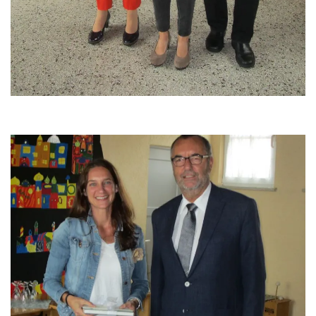
SCHULHAUS UNNERSDORF
Weinbergstr. 18,
96231 Bad Staffelstein - Unnersdorf
Tel 09573 - 340 104
Fax 09573 - 340 103
SCHULHAUS FRAUENDORF