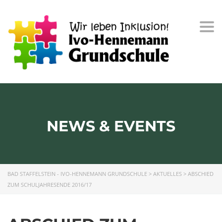
Togg
navi
NEWS & EVENTS
BAD STAFFELSTEIN - IVO-HENNEMANN GRUNDSCHULE
>
AKTUELLES
>
ABSCHIED
ZUM SCHULJAHRESENDE 2016/17