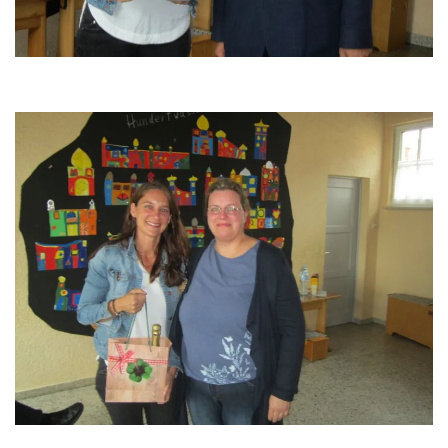
Frauendorf 31,
96231 Bad Staffelstein-Frauendorf
Tel 09573 - 6586
Fax 09573 – 8990137
SCHULHAUS UETZING
Stublanger Str. 4,
96231 Bad Staffelstein-Uetzing
Tel 09573 - 5380
Fax 09573 – 340283
SCHULHAUS GRUNDFELD
Hauptverwaltung: